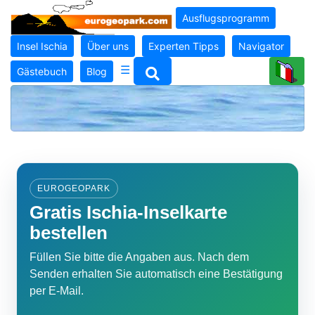
Ausflugsprogramm
Insel Ischia
Über uns
Experten Tipps
Navigator
☰
Gästebuch
Blog
EUROGEOPARK
Gratis Ischia-Inselkarte
bestellen
Füllen Sie bitte die Angaben aus. Nach dem
Senden erhalten Sie automatisch eine Bestätigung
per E-Mail.