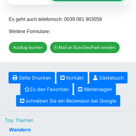
Es geht auch telefonisch: 0039 081 903058
Weitere Formulare:
Ausflug buchen
E-Mail an EuroGeoPark senden
Seite Drucken
Kontakt
Gästebuch
Zu den Favoriten
Weitersagen
schreiben Sie ein Rezension bei Google
Top Themen
Wandern