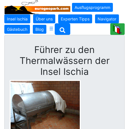
Ausflugsprogramm
Insel Ischia
Über uns
Experten Tipps
Navigator
☰
Gästebuch
Blog
Führer zu den
Thermalwässern der
Insel Ischia