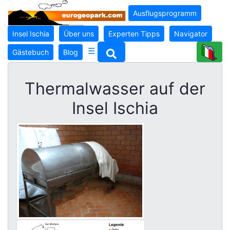
Ausflugsprogramm
Insel Ischia
Über uns
Experten Tipps
Navigator
☰
Gästebuch
Blog
Thermalwasser auf der
Insel Ischia