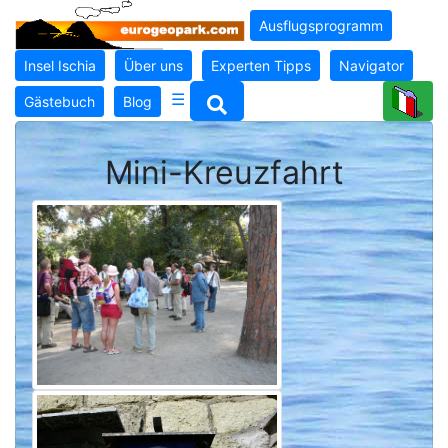
Ausflugsprogramm
Insel Ischia
Über uns
Experten Tipps
Navigator
☰
Gästebuch
Blog
Mini-Kreuzfahrt