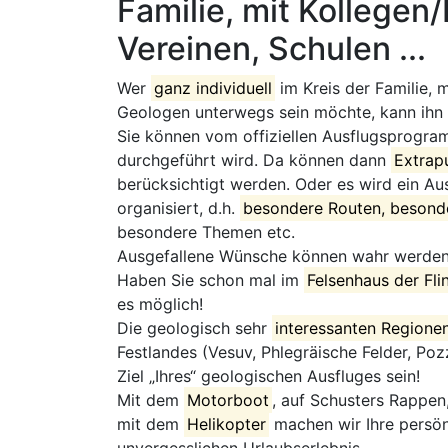
Familie, mit Kollegen
Vereinen, Schulen ...
Wer
ganz individuell
im Kreis der Familie, 
Geologen unterwegs sein möchte, kann ihn f
Sie können vom offiziellen Ausflugsprogra
durchgeführt wird. Da können dann
Extrap
berücksichtigt werden. Oder es wird ein Au
organisiert, d.h.
besondere Routen, beson
besondere Themen etc.
Ausgefallene Wünsche können wahr werden
Haben Sie schon mal im
Felsenhaus der Fl
es möglich!
Die geologisch sehr
interessanten Regione
Festlandes (Vesuv, Phlegräische Felder, Poz
Ziel „Ihres“ geologischen Ausfluges sein!
Mit dem
Motorboot
, auf Schusters Rappen
mit dem
Helikopter
machen wir Ihre persön