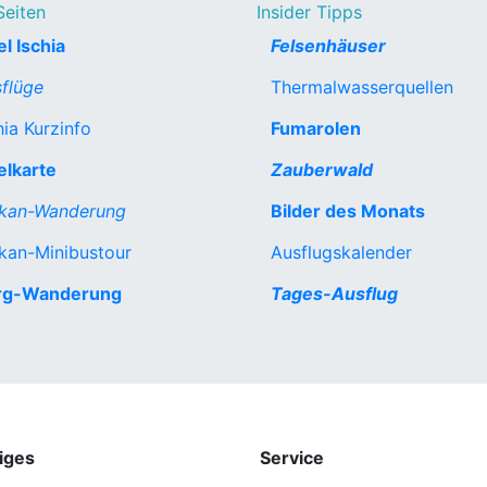
Seiten
Insider Tipps
el Ischia
Felsenhäuser
flüge
Thermalwasserquellen
hia Kurzinfo
Fumarolen
elkarte
Zauberwald
lkan-Wanderung
Bilder des Monats
kan-Minibustour
Ausflugskalender
rg-Wanderung
Tages-Ausflug
iges
Service