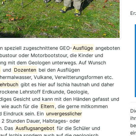
Er
 speziell zugeschnittene GEO-
Ausflüge
angeboten
bustour oder Motorbootstour, die Kinder und
erung mit dem Geologen unterwegs. Auf Wunsch
n
und
Dozenten
bei den Ausflügen
hermalwasser, Vulkane, Verwitterungsformen etc.
ehrbuch
gibt es hier auf Ischia hautnah und daher
trockene Lehrstoff Erdkunde, Geologie,
ndiges Gesicht und kann mit den Händen gefasst und
 wie auch für die
Eltern
, die gerne mitkommen
Di
d Eindruck sein. Ein
unvergesslicher
ih
n 2 Stunden Dauer, Halbtages- oder
be
h. Das
Ausflugsangebot
für die Schüler und
ei
r auf Ischia sondern auch auf die geologisch