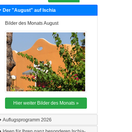
Der "
August
" auf Ischia
Bilder des Monats
August
Auflugsprogramm
2026
Ideen für Ihren ganz besonderen Ischia-