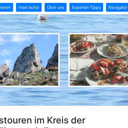
gramm
Insel Ischia
Über uns
Experten Tipps
Navigator
touren im Kreis der