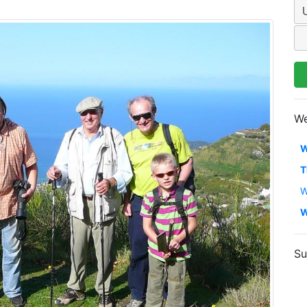
We
W
T
W
W
Su