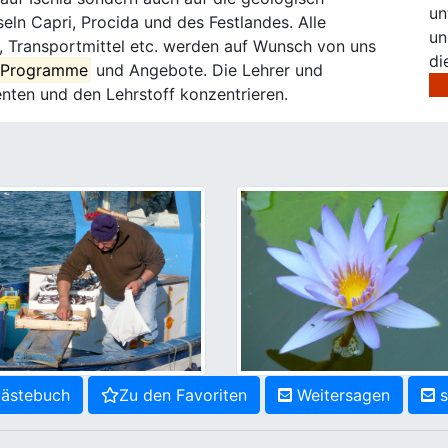
un
ln Capri, Procida und des Festlandes. Alle
un
s, Transportmittel etc. werden auf Wunsch von uns
di
e Programme
und Angebote. Die Lehrer und
nten und den Lehrstoff konzentrieren.
ästebuch
Zu den Favoriten
Weitersagen
s