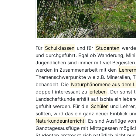
Für
Schulklassen
und für
Studenten
werden
und durchgeführt. Egal ob Wanderung, Mini
Jugendlichen sind immer mit viel Begeist
werden in Zusammenarbeit mit den
Lehrer
Themenschwerpunkte wie z.B. Mineralien, T
behandelt. Die
Naturphänomene aus dem L
doppelt interessant zu
erleben
. Der sonst 
Landschaftkunde erhält auf Ischia ein lebe
gefühlt werden. Für die
Schüler
und Lehrer,
sollten, wird das ein ganz neuer Einblick un
Naturkundeunterricht
! Es sind Ausflüge vo
Ganztagesausflüge mit Mittagessen möglic
Studenten erstreckt sich natürlich nicht nu