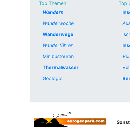
Top Themen
Top 
Wandern
Ins
Wanderwoche
Aus
Wanderwege
Isc
Wanderführer
Ins
Minibustouren
Vu
Thermalwasser
Vul
Geologie
Be
Sonst