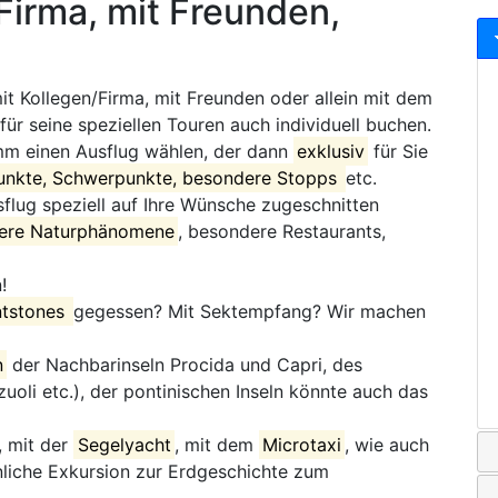
/Firma, mit Freunden,
mit Kollegen/Firma, mit Freunden oder allein mit dem
ür seine speziellen Touren auch individuell buchen.
mm einen Ausflug wählen, der dann
exklusiv
für Sie
unkte, Schwerpunkte, besondere Stopps
etc.
sflug speziell auf Ihre Wünsche zugeschnitten
dere Naturphänomene
, besondere Restaurants,
!
intstones
gegessen? Mit Sektempfang? Wir machen
n
der Nachbarinseln Procida und Capri, des
zuoli etc.), der pontinischen Inseln könnte auch das
, mit der
Segelyacht
, mit dem
Microtaxi
, wie auch
liche Exkursion zur Erdgeschichte zum