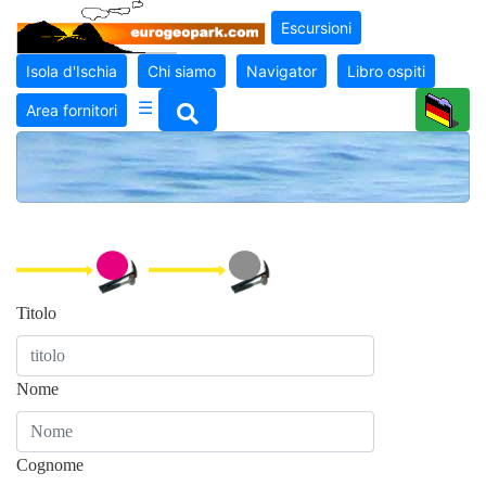
Escursioni
Isola d'Ischia
Chi siamo
Navigator
Libro ospiti
☰
Area fornitori
Titolo
Nome
Cognome