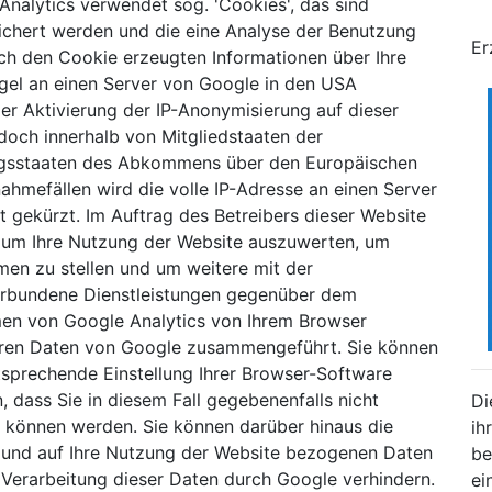
Analytics verwendet sog. 'Cookies', das sind
ichert werden und die eine Analyse der Benutzung
Er
ch den Cookie erzeugten Informationen über Ihre
gel an einen Server von Google in den USA
der Aktivierung der IP-Anonymisierung auf dieser
doch innerhalb von Mitgliedstaaten der
agsstaaten des Abkommens über den Europäischen
ahmefällen wird die volle IP-Adresse an einen Server
 gekürzt. Im Auftrag des Betreibers dieser Website
 um Ihre Nutzung der Website auszuwerten, um
men zu stellen und um weitere mit der
erbundene Dienstleistungen gegenüber dem
men von Google Analytics von Ihrem Browser
deren Daten von Google zusammengeführt. Sie können
tsprechende Einstellung Ihrer Browser-Software
, dass Sie in diesem Fall gegebenenfalls nicht
Di
n können werden. Sie können darüber hinaus die
ih
 und auf Ihre Nutzung der Website bezogenen Daten
be
e Verarbeitung dieser Daten durch Google verhindern.
ei