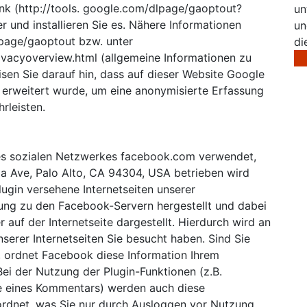
nk (http://tools. google.com/dlpage/gaoptout?
un
 und installieren Sie es. Nähere Informationen
un
lpage/gaoptout bzw. unter
di
ivacyoverview.html (allgemeine Informationen zu
sen Sie darauf hin, dass auf dieser Website Google
 erweitert wurde, um eine anonymisierte Erfassung
rleisten.
des sozialen Netzwerkes facebook.com verwendet,
nia Ave, Palo Alto, CA 94304, USA betrieben wird
lugin versehene Internetseiten unserer
dung zu den Facebook-Servern hergestellt und dabei
 auf der Internetseite dargestellt. Hierdurch wird an
serer Internetseiten Sie besucht haben. Sind Sie
, ordnet Facebook diese Information Ihrem
ei der Nutzung der Plugin-Funktionen (z.B.
be eines Kommentars) werden auch diese
rdnet, was Sie nur durch Ausloggen vor Nutzung