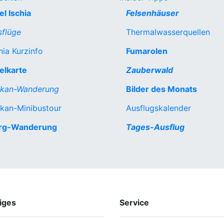
el Ischia
Felsenhäuser
sflüge
Thermalwasserquellen
hia Kurzinfo
Fumarolen
elkarte
Zauberwald
lkan-Wanderung
Bilder des Monats
kan-Minibustour
Ausflugskalender
rg-Wanderung
Tages-Ausflug
iges
Service