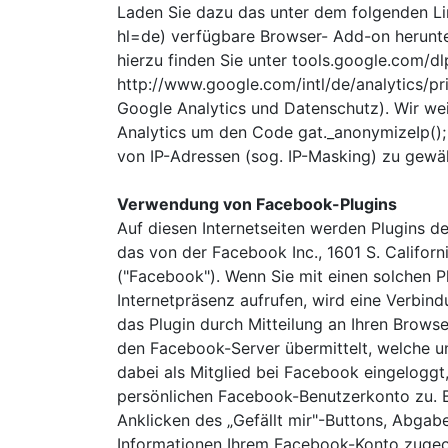
Laden Sie dazu das unter dem folgenden Li
hl=de) verfügbare Browser- Add-on herunter
hierzu finden Sie unter tools.google.com/d
http://www.google.com/intl/de/analytics/pr
Google Analytics und Datenschutz). Wir wei
Analytics um den Code gat._anonymizeIp();
von IP-Adressen (sog. IP-Masking) zu gewäh
Verwendung von Facebook-Plugins
Auf diesen Internetseiten werden Plugins 
das von der Facebook Inc., 1601 S. Califor
("Facebook"). Wenn Sie mit einen solchen P
Internetpräsenz aufrufen, wird eine Verbin
das Plugin durch Mitteilung an Ihren Browser
den Facebook-Server übermittelt, welche un
dabei als Mitglied bei Facebook eingeloggt
persönlichen Facebook-Benutzerkonto zu. B
Anklicken des „Gefällt mir"-Buttons, Abga
Informationen Ihrem Facebook-Konto zugeo