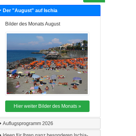
Der "
August
" auf Ischia
Bilder des Monats
August
Auflugsprogramm
2026
Ideen für Ihren ganz besonderen Ischia-