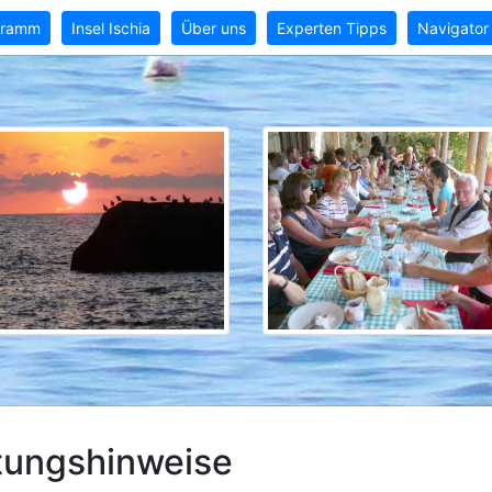
gramm
Insel Ischia
Über uns
Experten Tipps
Navigator
tungshinweise