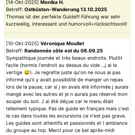
[
14-Okt-2025
]
Monika
H.
Betreff:
Ostküsten-Wanderung 13.10.2025
Thomas ist der perfekte Guide!!! Führung war sehr
kurzweilig, interessant und humorvoll+rücksichtsvoll!
[
10-Okt-2025
]
Véronique
Moullet
Betreff:
Randonnée côte est du 08.09.25
Sympathique journée et très beaux endroits. Plutôt
facile (hormis l'endroit au dessus du vide ...j ai le
vertige 😅). Je regrette juste qu'on ne nous ai pas
informé qu'il y avait possibilité de manger un repas
lors de la pause, car si j en avais été informée j aurais
mangé avec les autres et je n aurais pas réservé mon
souper du soir. J ai été déçue car le menu était
tellement typique. Pas de guide en français mais c'est
le cas dans toutes les excursions ce n'est pas grave.
Les guides sont attentifs et passionnés et l ambiance
du groupe au top. Merci pour ce bel après-midi