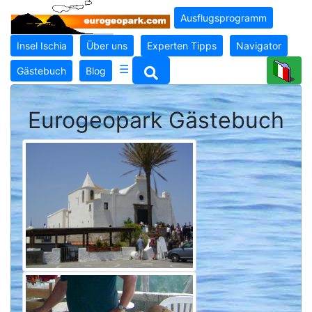
Ausflugsprogramm
Insel Ischia
Über uns
Experten Tipps
Navigator
☰
Gästebuch
Blog
Eurogeopark Gästebuch