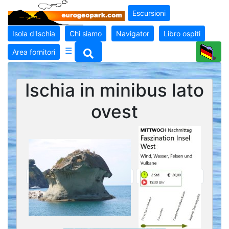
Escursioni
Isola d'Ischia
Chi siamo
Navigator
Libro ospiti
☰
Area fornitori
Ischia in minibus lato
ovest