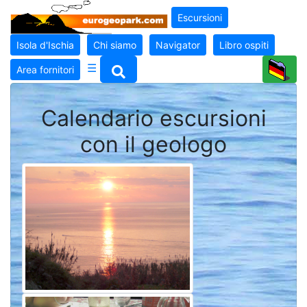
Escursioni
Isola d'Ischia
Chi siamo
Navigator
Libro ospiti
☰
Area fornitori
Calendario escursioni
con il geologo