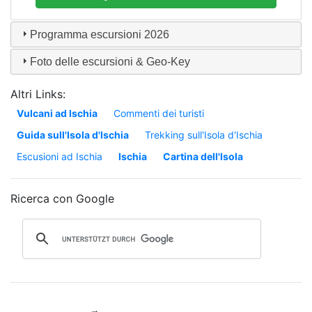
Casamicciola
ca.
15:30
Programma escursioni
2026
Uhr
Foto delle escursioni & Geo-Key
ca. 3 Std.
900
m
Altri Links:
Vulcani ad Ischia
Commenti dei turisti
10 m
10 m
Guida sull'Isola d'Ischia
Trekking sull'Isola d'Ischia
Escusioni ad Ischia
Ischia
Cartina dell'Isola
€ 30,00 (inkl. Transfer)
Ricerca con Google
La escursione si paga sul luogo!
continua »
prenota »