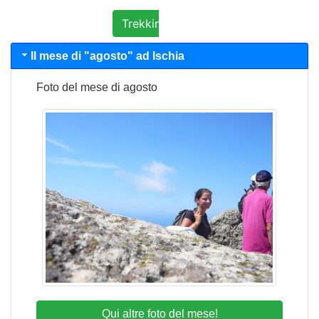
Giovedì
Trekking per gruppi chiusi
Il mese di "
agosto
" ad Ischia
Foto del mese di
agosto
In minibus per i vulcani di Ischia
Ischia. I vulcani e le loro attività